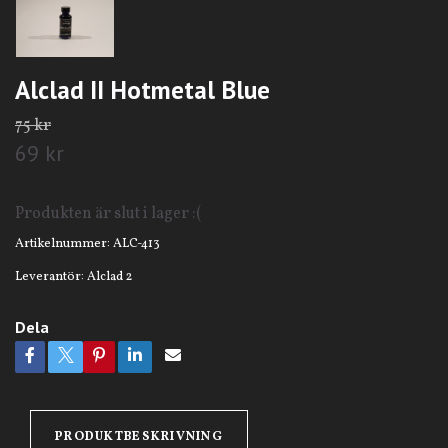
Alclad II Hotmetal Blue
75 kr
69 kr
Produkten är slut i lager :(
Artikelnummer:
ALC-413
Leverantör:
Alclad 2
Dela
PRODUKTBESKRIVNING