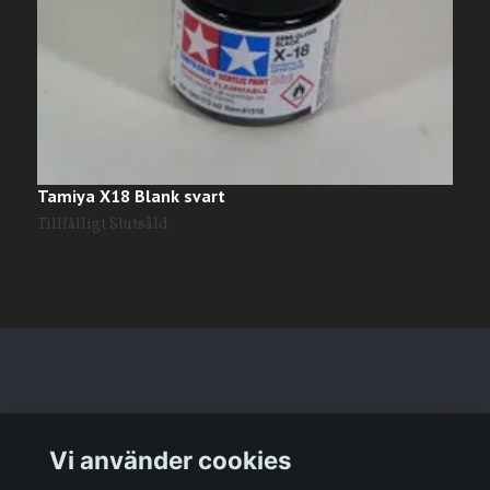
Tamiya X18 Blank svart
T
2
Tillfälligt Slutsåld
Läs mer
Vi använder cookies