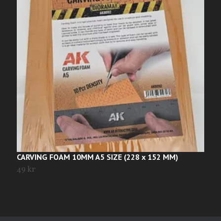
CARVING FOAM 10MM A5 SIZE (228 x 152 MM)
W
49 kr
T