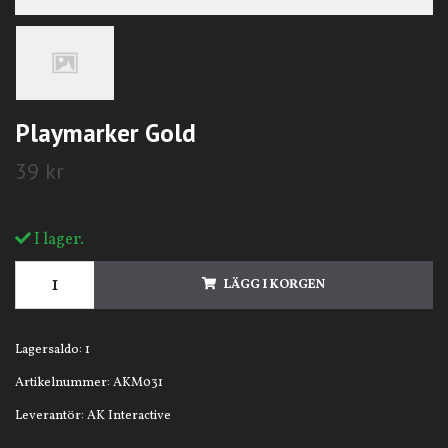
Playmarker Gold
39 kr
I lager.
LÄGG I KORGEN
Lagersaldo:
1
Artikelnummer:
AKM031
Leverantör:
AK Interactive