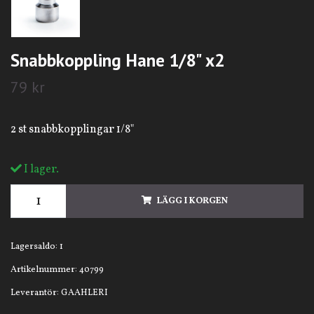
Snabbkoppling Hane 1/8" x2
79 kr
2 st snabbkopplingar 1/8"
I lager.
LÄGG I KORGEN
Lagersaldo:
1
Artikelnummer:
40799
Leverantör:
GAAHLERI