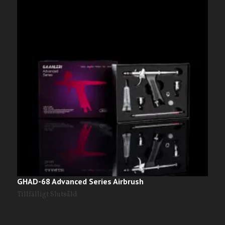
GHAD-68 Advanced Series Airbrush
G
Tillfälligt Slutsåld
T