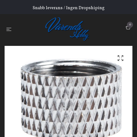
Snabb leverans / Ingen Dropshiping
0