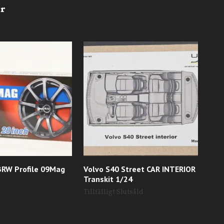
BRW Profile 09Mag
Volvo S40 Street CAR INTERIOR
#89
Transkit 1/24
1/2
Tillfälligt Slutsåld
Till