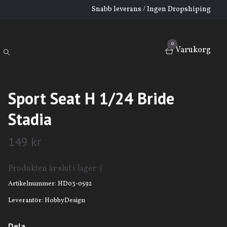
Snabb leverans / Ingen Dropshiping
0
Varukorg
Sport Seat H 1/24 Bride
Stadia
149 kr
Produkten är slut i lager :(
Artikelnummer:
HD03-0592
Leverantör:
HobbyDesign
Dela