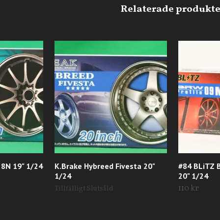
28N 19" 1/24
K.Brake Hybreed Fivesta 20"
#84 BLiTZ 
1/24
20" 1/24
110 kr
Tillfälligt Slutsåld