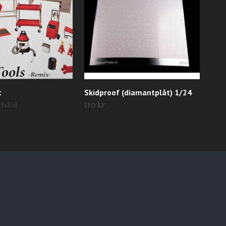
x
Skidproof (diamantplåt) 1/24
#92
14I
110 kr
utsåld
Till