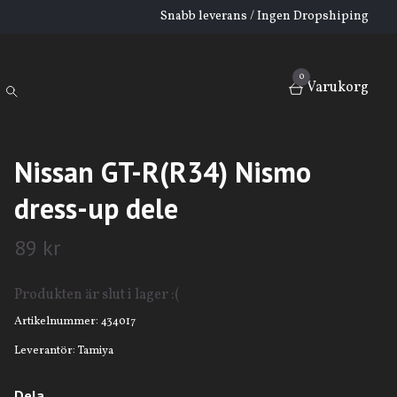
Snabb leverans / Ingen Dropshiping
0
Varukorg
Nissan GT-R(R34) Nismo
dress-up dele
89 kr
Produkten är slut i lager :(
Artikelnummer:
434017
Leverantör:
Tamiya
Dela