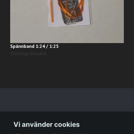
Spännband 1:24 / 1:25
#
1
Tillfälligt Slutsåld
Läs mer
Vi använder cookies