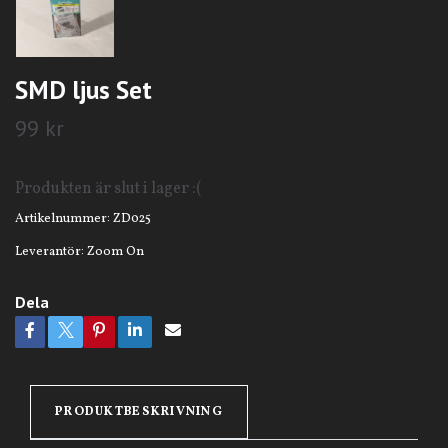
SMD ljus Set
99 kr
Produkten är slut i lager :(
Artikelnummer:
ZD025
Leverantör:
Zoom On
Dela
PRODUKTBESKRIVNING