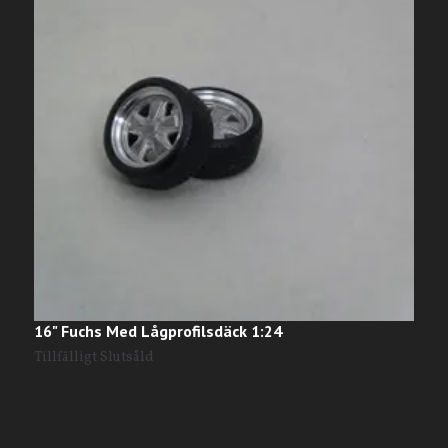
16" Fuchs Med Lågprofilsdäck 1:24
N
Tillfälligt Slutsåld
T