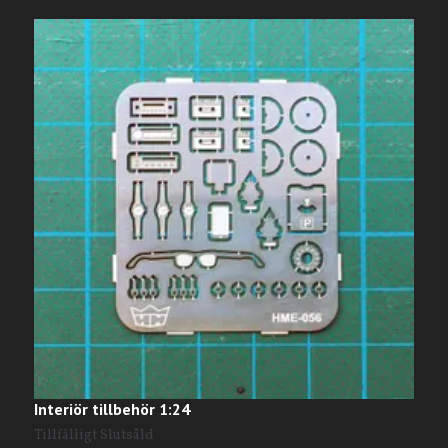
Interiör tillbehör 1:24
A
Tillfälligt Slutsåld
T