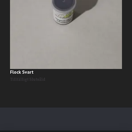
Flock Svart
F
Tillfälligt Slutsåld
T