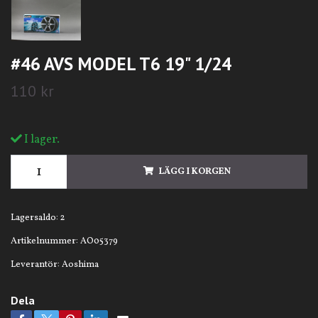
#46 AVS MODEL T6 19" 1/24
110 kr
I lager.
LÄGG I KORGEN
Lagersaldo:
2
Artikelnummer:
AO05379
Leverantör:
Aoshima
Dela