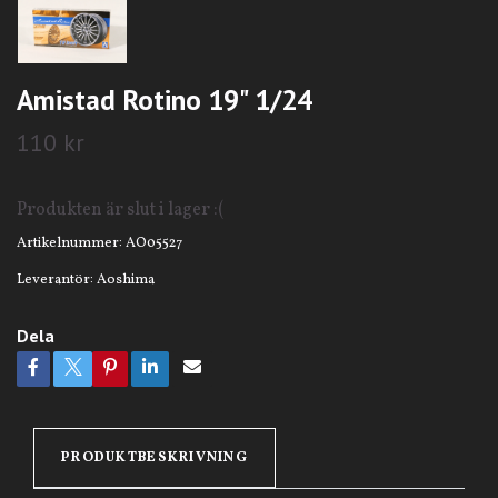
Amistad Rotino 19" 1/24
110 kr
Produkten är slut i lager :(
Artikelnummer:
AO05527
Leverantör:
Aoshima
Dela
PRODUKTBESKRIVNING