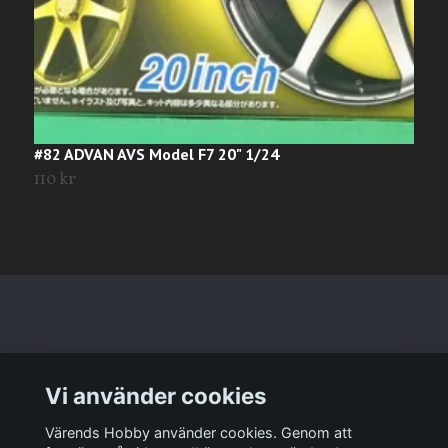
#82 ADVAN AVS Model F7 20" 1/24
#
110 kr
T
Läs mer
Vi använder cookies
Sociala medier
Värends Hobby använder cookies. Genom att