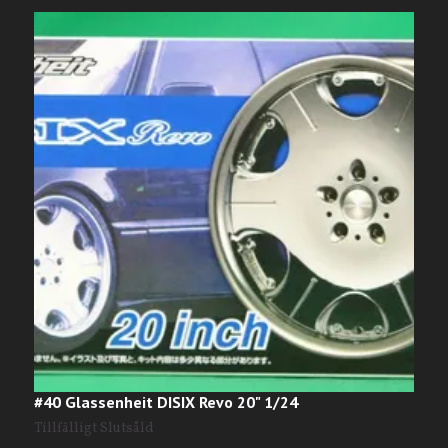
#40 Glassenheit DISIX Revo 20" 1/24
A
Tillfälligt Slutsåld
T