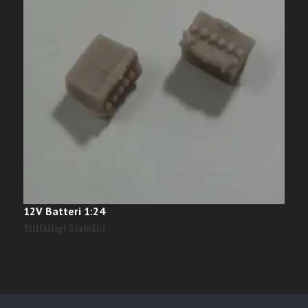
12V Batteri 1:24
#
1
Tillfälligt Slutsåld