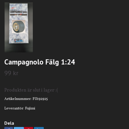
Campagnolo Fälg 1:24
99 kr
Produkten är slut i lager :(
Artikelnummer:
FU192925
Leverantör:
Fujimi
Dela