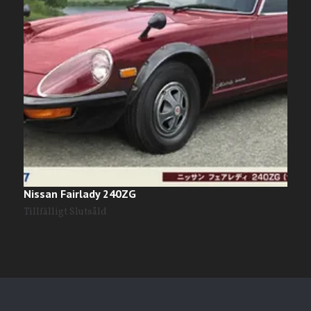
Nissan Fairlady 240ZG
N
2
Tillfälligt Slutsåld