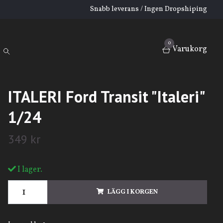
Snabb leverans / Ingen Dropshiping
0
Varukorg
ITALERI Ford Transit "Italeri"
1/24
349 kr
I lager.
LÄGG I KORGEN