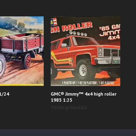
 1/24
GMC® Jimmy™ 4x4 high roller
Wes
1985 1:25
399
Tillfälligt Slutsåld