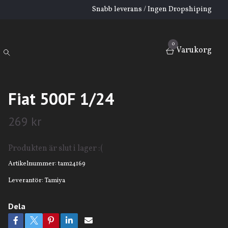
Snabb leverans / Ingen Dropshiping
0
Varukorg
Fiat 500F 1/24
269 kr
Produkten är slut i lager :(
Artikelnummer:
tam24169
Leverantör:
Tamiya
Dela