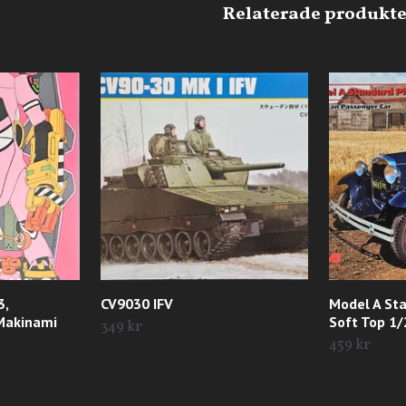
3,
CV9030 IFV
Model A St
 Makinami
Soft Top 1/
349 kr
459 kr