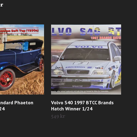
andard Phaeton
Volvo S40 1997 BTCC Brands
Vol
24
Hatch Winner 1/24
till
549 kr
549