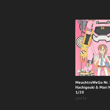
MeachtroWeGo Nr. 
Hachigouki & Mari
1/20
499 kr