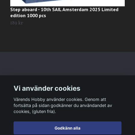
Step aboard - 10th SAIL Amsterdam 2025 Limited
J
edition 1000 pcs
1
189 kr
Läs mer
Vi använder cookies
Sociala medier
Värends Hobby använder cookies. Genom att
fortsätta på sidan godkänner du användandet av
cookies, (gluten fria).
Godkänn alla