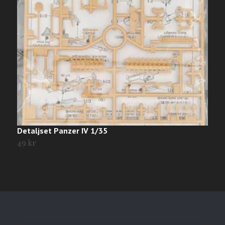
Detaljset Panzer IV 1/35
S
49 kr
3