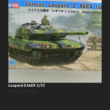
Leapard II A6EX 1/35
W
Tillfälligt Slutsåld
T