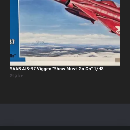
SAAB AJS-37 Viggen "Show Must Go On" 1/48
J
879 kr
1