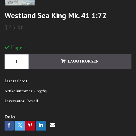
Westland Sea King Mk. 41 1:72
145 kr
I lager.
LÄGG I KORGEN
Lagersaldo:
1
Artikelnummer:
603785
Leverantör:
Revell
Dela