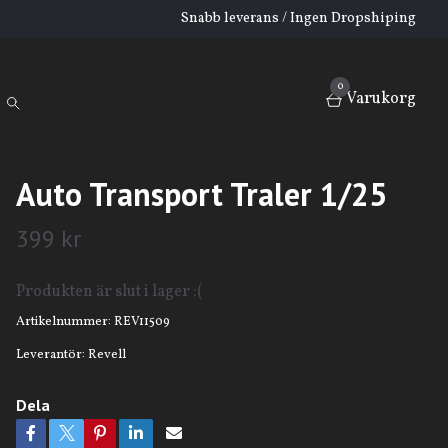
Snabb leverans / Ingen Dropshiping
0
Varukorg
Auto Transport Traler 1/25
399 kr
Produkten är slut i lager :(
Artikelnummer:
REV11509
Leverantör:
Revell
Dela