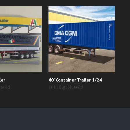
ler
40’ Container Trailer 1/24
CUR
599
utsåld
Tillfälligt Slutsåld