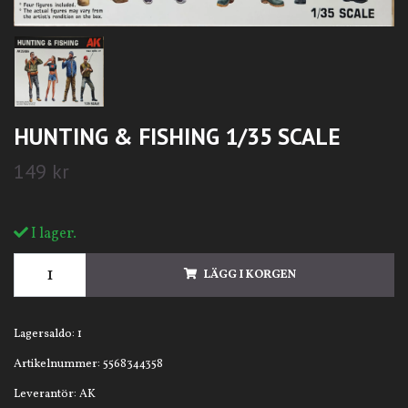
HUNTING & FISHING 1/35 SCALE
149 kr
I lager.
LÄGG I KORGEN
Lagersaldo:
1
Artikelnummer:
5568344358
Leverantör:
AK