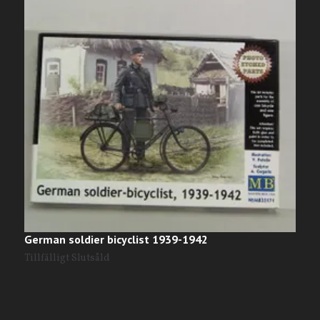
German soldier bicyclist 1939-1942
W
1
Tillfälligt Slutsåld