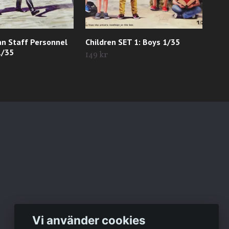
n Staff Personnel
Children SET 1: Boys 1/35
Tys
1/35
1/3
149 kr
99 
Vi använder cookies