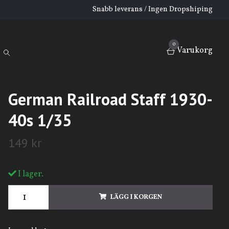
Snabb leverans / Ingen Dropshiping
0
Varukorg
German Railroad Staff 1930-
40s 1/35
149 kr
I lager.
LÄGG I KORGEN