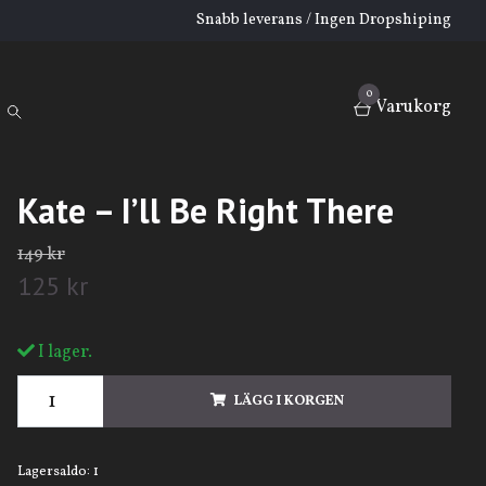
Snabb leverans / Ingen Dropshiping
0
Varukorg
Kate – I’ll Be Right There
149 kr
125 kr
I lager.
LÄGG I KORGEN
Lagersaldo:
1