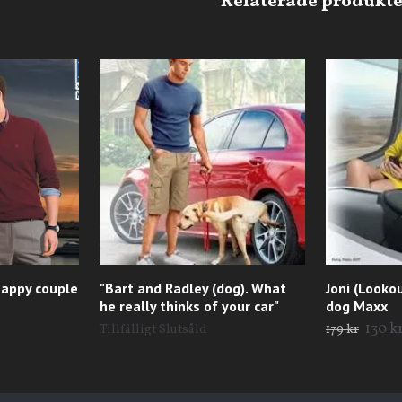
happy couple
"Bart and Radley (dog). What
Joni (Looko
he really thinks of your car"
dog Maxx
130 k
Tillfälligt Slutsåld
179 kr