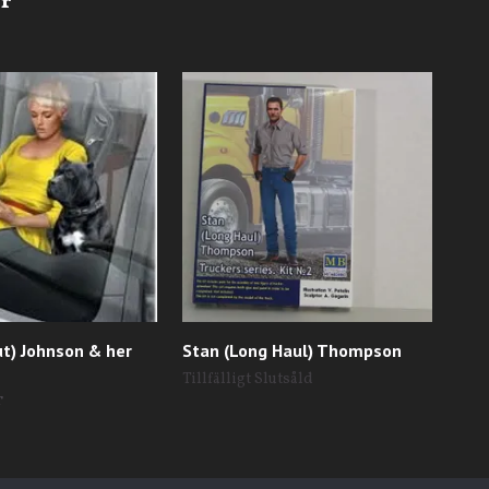
ut) Johnson & her
Stan (Long Haul) Thompson
Pin-
Tillfälligt Slutsåld
Till
r