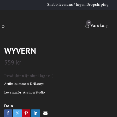
Snabb leverans / Ingen Dropshiping
0
Varukorg
WYVERN
359 kr
Produkten är slut i lager :(
Artikelnummer:
DNL0070
Leverantör:
Archon Studio
Dela