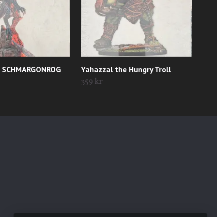
F SCHMARGONROG
Yahazzal the Hungry Troll
YGR
359 kr
229