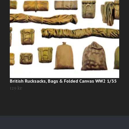
British Rucksacks, Bags & Folded Canvas WW2 1/35
B
129 kr
5