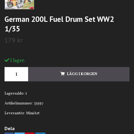
German 200L Fuel Drum Set WW2
1/35
179 kr
I lager.
LÄGG I KORGEN
Lagersaldo:
1
Artikelnummer:
35597
Leverantör:
MiniArt
Dela