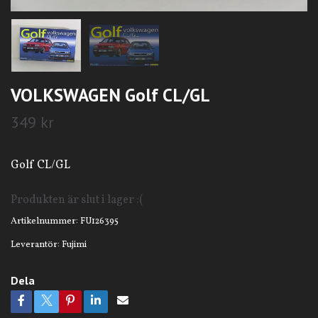
VOLKSWAGEN Golf CL/GL
349 kr
Golf CL/GL
Produkten är slut i lager :(
Artikelnummer:
FU126395
Leverantör:
Fujimi
Dela