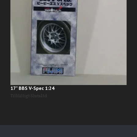
17" BBS V-Spec 1:24
V
Tillfälligt Slutsåld
T