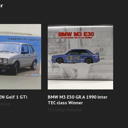
N Golf 1 GTi
BMW M3 E30 GR.A 1990 Inter
BMW
TEC class Winner
utsåld
Till
Tillfälligt Slutsåld