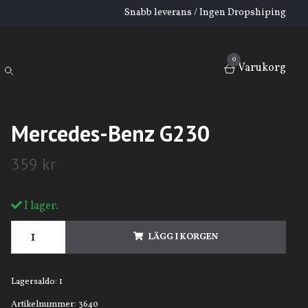
Snabb leverans / Ingen Dropshiping
0
Varukorg
Mercedes-Benz G230
359 kr
I lager.
LÄGG I KORGEN
Lagersaldo:
1
Artikelnummer:
3640