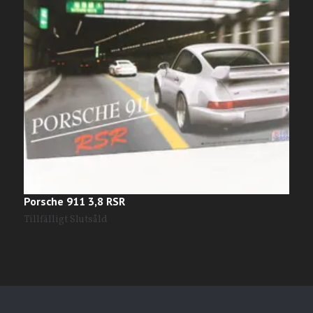
Porsche 911 3,8 RSR
O
5
Tillfälligt Slutsåld