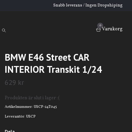
Snabb leverans / Ingen Dropshiping
0
Varukorg
BMW E46 Street CAR
INTERIOR Transkit 1/24
629 kr
Produkten är slut i lager :(
Artikelnummer:
USCP-24T045
Leverantör:
USCP
Dela