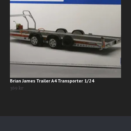
Brian James Trailer A4 Transporter 1/24
C
369 kr
2