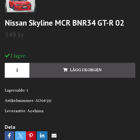
Nissan Skyline MCR BNR34 GT-R 02
349 kr
I lager.
LÄGG I KORGEN
Lagersaldo:
1
Artikelnummer:
AO06351
Leverantör:
Aoshima
Dela