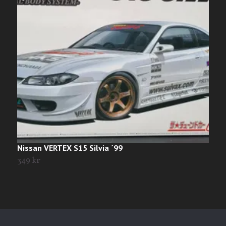
Nissan VERTEX S15 Silvia ´99
H
349 kr
2