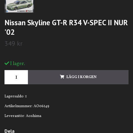
Nissan Skyline GT-R R34 V-SPEC II NUR
'02
349 kr
I lager.
LÄGG I KORGEN
Lagersaldo:
1
Artikelnummer:
AO06149
Leverantör:
Aoshima
Dela