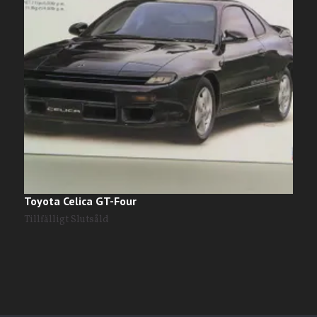
Toyota Celica GT-Four
N
Tillfälligt Slutsåld
T