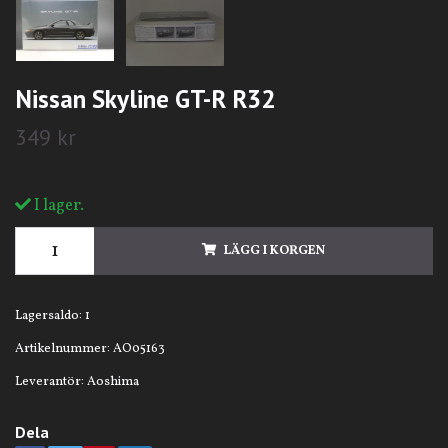
Nissan Skyline GT-R R32
349 kr
I lager.
LÄGG I KORGEN
Lagersaldo:
1
Artikelnummer:
AO05163
Leverantör:
Aoshima
Dela