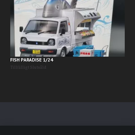
FISH PARADISE 1/24
N
3
Tillfälligt Slutsåld
Läs mer