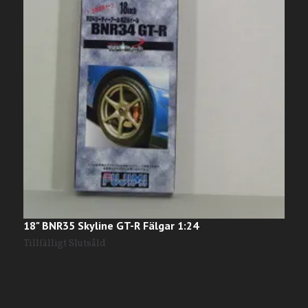
18" BNR35 Skyline GT-R Fälgar 1:24
1
Tillfälligt Slutsåld
T