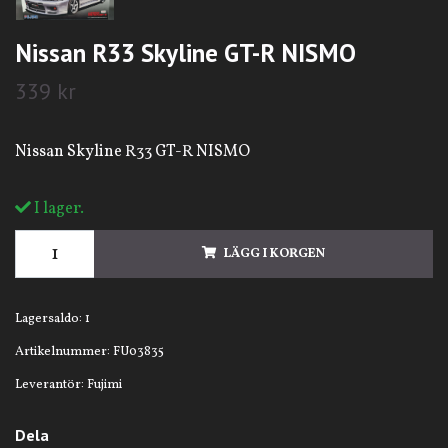
Nissan R33 Skyline GT-R NISMO
339 kr
Nissan Skyline R33 GT-R NISMO
I lager.
LÄGG I KORGEN
Lagersaldo:
1
Artikelnummer:
FU03835
Leverantör:
Fujimi
Dela