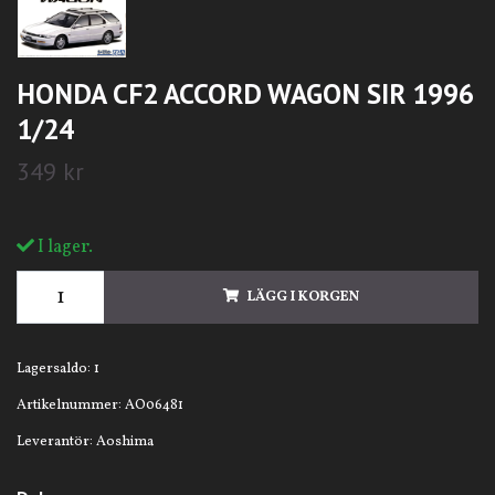
HONDA CF2 ACCORD WAGON SIR 1996
1/24
349 kr
I lager.
LÄGG I KORGEN
Lagersaldo:
1
Artikelnummer:
AO06481
Leverantör:
Aoshima