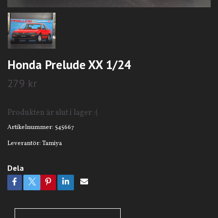
Honda Prelude XX 1/24
279 kr
Produkten är slut i lager :(
Artikelnummer:
545667
Leverantör:
Tamiya
Dela