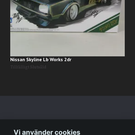
Nissan Skyline Lb Works 2dr
N
3
Tillfälligt Slutsåld
Läs mer
Vi använder cookies