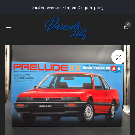
Snabb leverans / Ingen Dropshiping
0