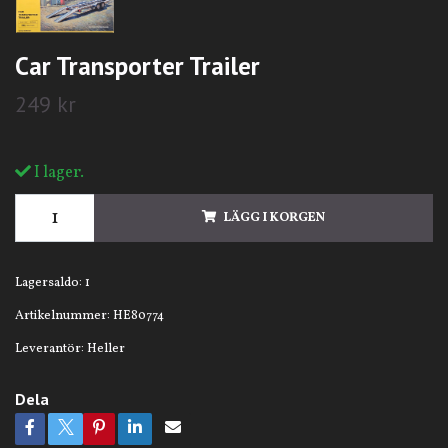
Car Transporter Trailer
249 kr
I lager.
LÄGG I KORGEN
Lagersaldo:
1
Artikelnummer:
HE80774
Leverantör:
Heller
Dela