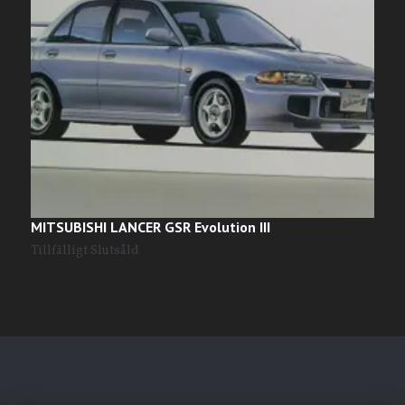
MITSUBISHI LANCER GSR Evolution III
H
3
Tillfälligt Slutsåld