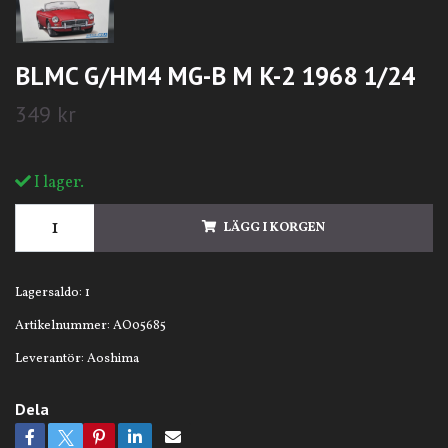
BLMC G/HM4 MG-B M K-2 1968 1/24
349 kr
I lager.
LÄGG I KORGEN
Lagersaldo:
1
Artikelnummer:
AO05685
Leverantör:
Aoshima
Dela