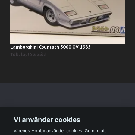
Lamborghini Countach 5000 QV 1985
L
Tillfälligt Slutsåld
T
Läs mer
Vi använder cookies
Sociala medier
Värends Hobby använder cookies. Genom att