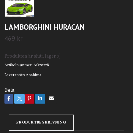
LAMBORGHINI HURACAN
469 kr
Produkten är slut i lager :(
Artikelnummer:
AO20228
Leverantör:
Aoshima
Dela
PRODUKTBESKRIVNING