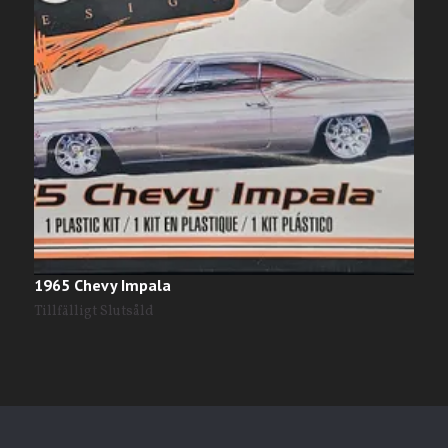
1965 Chevy Impala
P
Tillfälligt Slutsåld
T